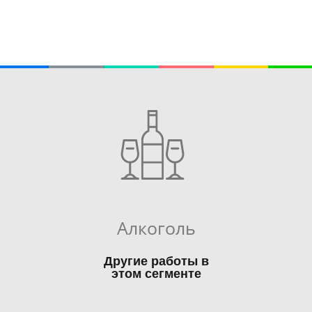
а
х
а
»
Алкоголь
Другие работы в
этом сегменте