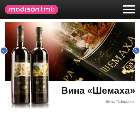
В
и
н
а
«
Вина «Шемаха»
Ш
Вина "Шемаха"
е
м